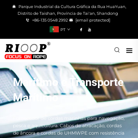
Parque Industrial da Cultura Gráfica da Rua HuaYuan,
Distrito de Taishan, Província de Tai'an, Shandong
+86-135 0548 2992
[email protected]
PT
Marítimo e Transporte
Marítimo
Fornecedor de cordas marinhas para navegação,
pesca e aquicultura. Cabos de atracação, cordas
de âncora e cordas de UHMWPE com resistência