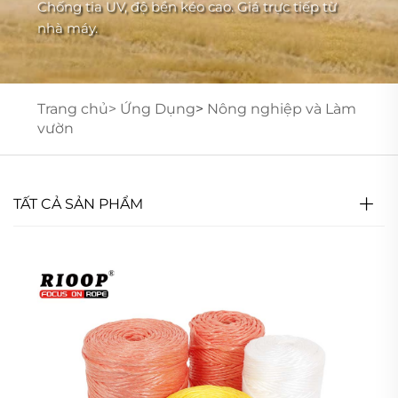
Chống tia UV, độ bền kéo cao. Giá trực tiếp từ
nhà máy.
Trang chủ>
Ứng Dụng
>
Nông nghiệp và Làm
vườn
TẤT CẢ SẢN PHẨM