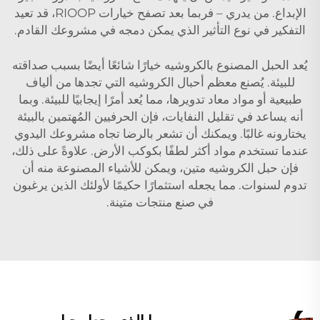
الإبداع. من يدري – فربما بعد تصفح خيارات RIOOP، قد تعيد
التفكير في نوع التأثير الذي يمكن دمجه في مشروعك القادم.
يُعد الحبل المصنوع بالكروشيه خيارًا شائعًا أيضًا بسبب صداقته
للبيئة. يُصنع معظم أحبال الكروشيه التي تجدها من ألياف
طبيعية أو مواد معاد تدويرها، مما يُعد أمرًا إيجابيًا للبيئة. وبما
أنه يساعد في تقليل النفايات، فإن الحرفيين المُهتمين بالبيئة
يختارونه غالبًا. ويمكنك أن تشعر بالرضا تجاه مشروعك اليدوي
عندما تستخدم مواد أكثر لطفًا بكوكب الأرض. علاوةً على ذلك،
فإن حبل الكروشيه متين، ويمكن للأشياء المصنوعة منه أن
تدوم لسنوات. مما يجعله استثمارًا حكيمًا لأولئك الذين يرغبون
في صنع منتجات متينة.