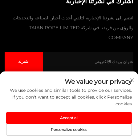
اشترك في نشرتنا الإخبارية
انضم إلى نشرتنا الإخبارية لتلقي أحدث أخبار الصناعة والتحديثات
والرؤى من فريقنا في شركة TAIAN ROPE LIMITED
COMPANY
اشترك
We value your privacy
We use cookies and similar tools to provide our services.
حقوق النشر © شركة تايآن للحبال المحدودة جميع الحقوق محفوظة
سياسة
If you don't want to accept all cookies, click Personalize
الخصوصية
المدونة
cookies.
انقر لأعلى
Accept all
Personalize cookies
اتصل بنا
حول
المنتج
الصفحة الرئيسية