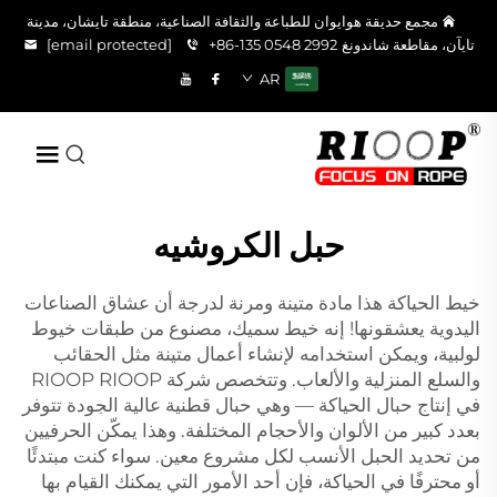
مجمع حديقة هوايوان للطباعة والثقافة الصناعية، منطقة تايشان، مدينة
تايآن، مقاطعة شاندونغ
+86-135 0548 2992
[email protected]
AR
حبل الكروشيه
خيط الحياكة هذا مادة متينة ومرنة لدرجة أن عشاق الصناعات
اليدوية يعشقونها! إنه خيط سميك، مصنوع من طبقات خيوط
لولبية، ويمكن استخدامه لإنشاء أعمال متينة مثل الحقائب
والسلع المنزلية والألعاب. وتتخصص شركة RIOOP RIOOP
في إنتاج حبال الحياكة — وهي حبال قطنية عالية الجودة تتوفر
بعدد كبير من الألوان والأحجام المختلفة. وهذا يمكّن الحرفيين
من تحديد الحبل الأنسب لكل مشروع معين. سواء كنت مبتدئًا
أو محترفًا في الحياكة، فإن أحد الأمور التي يمكنك القيام بها