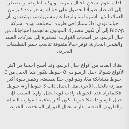
لذلك نقوم بشحن الحبال بسرعة. وبهذه الطريقة لن تضطر
إلى الانتظار طويلًا للحصول على حبالك. يشعر عدد كبير من
العملاء الذين اشتروا منا بالرضا عن مشترياتهم، ويشهدون بأن
حبالنا تؤدي أداءً ممتازًا في ظروف مختلفة. تهدف شركة
Rioop إلى أن تكون مصدرك الموثوق به لجميع احتياجاتك من
حبال الرسو. من أصحاب القوارب الصغيرة إلى شركات الصيد
والشحن التجارية، نوفر حبالاً متفوقة تناسب جميع التطبيقات
البحرية.
هناك العديد من أنواع حبال الرسو. وقد أصبح أحدها من أكثر
الأنواع شيوعًا: حبل الرسو ذي 8 خيوط. يتكون هذا الحبل من 8
خيوط متشابكة معًا، وهو قوي جدًا بطبيعته. ويتميز بقوة أكبر
مقارنة بالحبال الأخرى مثل الحبال ذات 3 خيوط أو 4 خيوط.
فكلما زاد عدد الخيوط، زادت قوة الحبل. ولهذا السبب فإن
حبال الرسو ذات 8 خيوط تكون أكثر ملاءمة للقوارب الثقيلة
والظروف الصعبة مقارنة بحبال الدوران المنخفضة الخيوط.