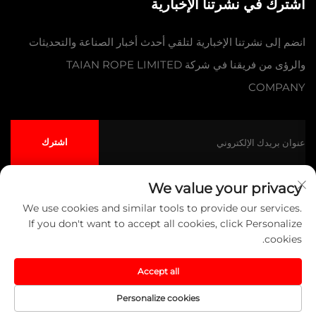
اشترك في نشرتنا الإخبارية
انضم إلى نشرتنا الإخبارية لتلقي أحدث أخبار الصناعة والتحديثات
والرؤى من فريقنا في شركة TAIAN ROPE LIMITED
COMPANY
اشترك
We value your privacy
We use cookies and similar tools to provide our services.
حقوق النشر © شركة تايآن للحبال المحدودة جميع الحقوق محفوظة
سياسة
If you don't want to accept all cookies, click Personalize
الخصوصية
المدونة
cookies.
انقر لأعلى
Accept all
Personalize cookies
اتصل بنا
حول
المنتج
الصفحة الرئيسية