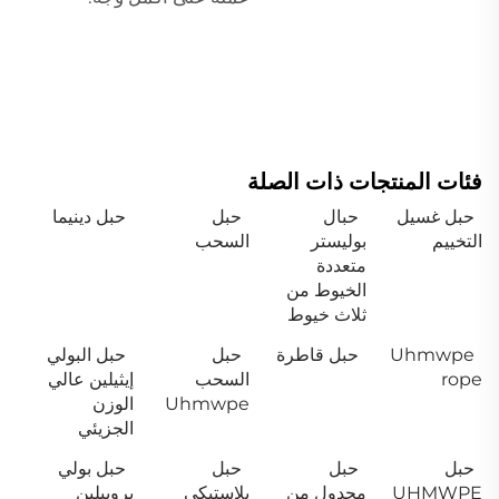
فئات المنتجات ذات الصلة
حبل غسيل
حبال
حبل
حبل دينيما
التخييم
بوليستر
السحب
متعددة
الخيوط من
ثلاث خيوط
Uhmwpe
حبل قاطرة
حبل
حبل البولي
rope
السحب
إيثيلين عالي
Uhmwpe
الوزن
الجزيئي
حبل
حبل
حبل
حبل بولي
UHMWPE
مجدول من
بلاستيكي
بروبيلين