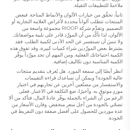
ملاءمةً للتطبيقات الثقيلة.
ثانياً، تحقَّق من خيارات الألوان والأنماط المتاحة. فبعض
المنتجات تتطلب ألواناً محددة لأغراض العلامة التجارية أو
التصميم. وتقدِّم شركة RIOOP مجموعة واسعة من
الألوان، لذا تأكَّد من أن المورِّد قادر على تلبية مواصفاتك.
ولا تنسَ أن تستفسر عن الحد الأدنى لكمية الطلب. فقد
يشترط بعض المورِّدين شراء كميات كبيرة، وقد تفوق هذه
الكمية احتياجاتك الفعلية. ومن المهم أن تجد مورِّداً يوفِّر
الكمية المناسبة دون تكاليف إضافية.
انظر أيضًا إلى سمعة المورد. هل يُعرف بتقديم منتجات
عالية الجودة؟ ويمكن أن تساعدك قراءة التقييمات
والاستفسار من مصنّعين آخرين عن تجاربهم في اختيار
موردٍ موثوقٍ به. وأخيرًا، ضع التكلفة في الاعتبار. فعلى
الرغم من أن الشراء بالجملة يوفّر عادةً المال، فتأكد من ألا
تضحّي بالجودة من أجل سعر منخفض. وقارن الأسعار من
عدة موردين للحصول على أفضل صفقة دون التفريط في
الجودة.