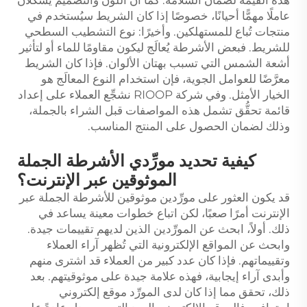
هذه القيمة لضمان السلامة. كما أن اللون والتصميم يشكلان
عاملًا مهمًّا أحيانًا، خصوصًا إذا كان الشريط سيُستخدم في
منتجات تُباع للمستهلكين. وأخيرًا: نوع التشطيب السطحي
للشريط. فبعض الأشرطة يُعالَج ليكون مقاومًا للماء أو لتأثير
أشعة الشمس التي تسبب بهتان الألوان. فإذا كان الشريط
معرَّضًا للعوامل الجوية، فإن استخدام النوع المعالَج هو
الخيار الأمثل. وفي شركة RIOOP نشجِّع العملاء على إعداد
قائمة تحقُّق تشمل هذه المواصفات قبل الشراء بالجملة،
وذلك لضمان الحصول على المنتج المناسب.
كيفية تحديد مورِّدي الأشرطة الجملة
الموثوقين عبر الإنترنت؟
قد يكون العثور على مورِّدين موثوقين للأشرطة الجملة عبر
الإنترنت أمرًا صعبًا، لكن اتباع خطوات معينة يساعد في
ذلك. أولاً، ابحث عن المورِّدين الذين لديهم تقييمات جيدة.
وابحث عن المواقع الإلكترونية التي تُظهر آراء العملاء
وتقييماتهم. فإذا كان عدد كبير من العملاء قد اشترى منهم
وأبدى آراء إيجابية، فهذه علامة جيدة على موثوقيتهم. بعد
ذلك، تحقق مما إذا كان لدى المورِّد موقع إلكتروني