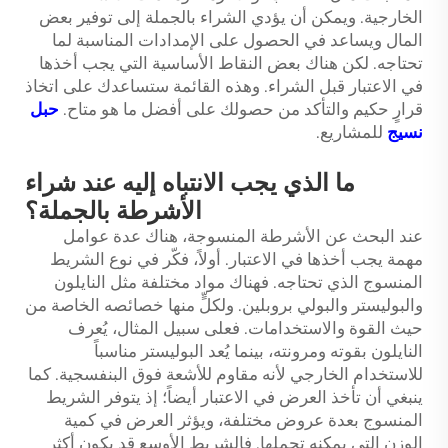
الخارجية. ويمكن أن يؤدي الشراء بالجملة إلى توفير بعض
المال ويساعد في الحصول على الإمدادات المناسبة لما
تحتاجه. لكن هناك بعض النقاط الأساسية التي يجب أخذها
في الاعتبار قبل الشراء. وهذه القائمة ستساعدك على اتخاذ
قرارٍ حكيم والتأكد من حصولك على أفضل ما هو متاح.
حبل
نسيج
للمشاريع.
ما الذي يجب الانتباه إليه عند شراء
الأشرطة بالجملة؟
عند البحث عن الأشرطة المنسوجة، هناك عدة عوامل
مهمة يجب أخذها في الاعتبار. أولاً، فكّر في نوع الشريط
المنسوج الذي تحتاجه. فهناك مواد مختلفة مثل النايلون
والبوليستر والبولي بروبلين. ولكلٍّ منها خصائصه الخاصة من
حيث القوة والاستخدامات. فعلى سبيل المثال، يُعرف
النايلون بقوته ومرونته، بينما يُعد البوليستر مناسباً
للاستخدام الخارجي لأنه مقاوم للأشعة فوق البنفسجية. كما
ينبغي أن تأخذ العرض في الاعتبار أيضاً؛ إذ يتوفر الشريط
المنسوج بعدة عروض مختلفة، ويؤثر العرض في كمية
الوزن التي يمكنه تحملها. فالشريط الأوسع قد يكون أكثر