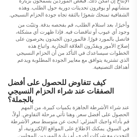
الإنتاج إن أمكن ذلك. فبعض الموردين يسمحون بزيارة
منشآتهم أو يوفرون تحديثات دورية حول الطلب. وهذه
الشفافية تمنحك شعورًا بالثقة تجاه جودة الحزام النسيجي.
وأخيرًا، بعد استلام الطلب، قم بفحصه بدقة. وتثبّت من
وجود أي عيوب أو تناقضات فيه. فإذا ظهرت أي مشكلة،
فاتصل بالمورد فورًا. فالموردون الجيدون يحرصون على
إصلاح الأمور ويقدّرون العلاقة التجارية. واتباع هذه
الخطوات سيساعدك في التأكد من أن الحزام النسيجي
الذي تشترية يتوافق مع معايير الجودة المطلوبة ويدعم
أهدافك التصنيعية.
كيف تتفاوض للحصول على أفضل
الصفقات عند شراء الحزام النسيجي
بالجملة؟
عند شراء الأشرطة الجاهزة بكميات كبيرة، من المهم
الحصول على أفضل سعر. وهنا تأتي مرحلة التفاوض. أولاً،
قم بأداء واجبك المنزلي: ابحث عن متوسط سعر الأشرطة
في السوق. يمكنك الاطلاع على المواقع الإلكترونية، أو
التحدث مع شركات أخرى، أو زيارة الموردين المحليين.