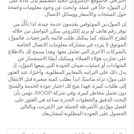
احترافي. فالموقع الإلكتروني الجيد التصميم يدل عادةً على
أن المورِّد جادٌّ في عمله. وابحث عن وجود معلومات واضحة
حول المنتجات والأسعار ووسائل الاتصال.
إن المورِّدين الموثوقين يقدمون خدمة جيدة، لذا تأكَّد من
توفر رقم هاتف أو بريد إلكتروني يمكن التواصل من خلاله
لطرح الأسئلة. كما يمكنك طلب قائمة بالمرجعيات. فالمورِّد
الموثوق لا يتردد في مشاركة معلومات الاتصال الخاصة
بالشركات الأخرى التي تعامل معها. وهذا يسمح لك بالاطلاع
على تجارب هؤلاء العملاء. ويمكنك أيضًا الاستفسار عن
الشهادات أو عمليات ضمان الجودة التي يتبعها المورِّد، إذ
يدل ذلك على التزامه بالمعايير المطلوبة. وأخيرًا، عند العثور
على مورِّد تراه مناسبًا، ابدأ بطلب كمية صغيرة قبل الانتقال
إلى طلبات كبيرة. فهذا يتيح لك اختبار جودة الخدمة والمنتج
دون تحمل مخاطر كبيرة. وفي شركة RIOOP، نؤمن بأن
البحث الدقيق والخطوات الحذرة تساعد في العثور على
أفضل مورِّدي الأشرطة الجملة عبر الإنترنت، وبالتالي
الحصول على الجودة المطلوبة لمشاريعك.