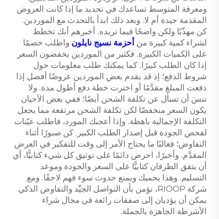
ومعرفة المتوسط تساعدك في تحديد ما إذا كانت العروض
المقدمة جيدة أم لا. وبعد ذلك ابدأ بالتحدث مع الموردين.
كن مهذّبًا ولكن واضحًا فيما تريده. أخبرهم أنك تخطط
لشراء كمية كبيرة من
أحزمة نسيج نايلون
واطلب خصمًا
على الكميات الكبيرة. فكثير من الموردين يخفضون السعر
إذا كان الطلب كبيرًا. كما يمكنك طلب معلومات حول
شروط الدفع؛ إذ قد يقدم بعض الموردين عروضًا أفضل إذا
دفعت المبلغ مقدَّمًا أو اخترت خطة دفع أطول مدة. ولا
تنسَ أن تسأل عن تكلفة الشحن أيضًا؛ ففي بعض الأحيان
يكون السعر منخفضًا لكن تكلفة الشحن مرتفعة مما يجعل
التكلفة الإجمالية باهظة. وإذا أعجبك المورد، فاطلب عيّنات
لفحص الجودة قبل إصدار الطلب الكبير. كن صبورًا أثناء
التفاوض؛ فغالبًا ما يحتاج الأمر إلى وقت للتفكير في العرض
المقدَّم. وأخيرًا، احرص دائمًا على توثيق كل شيء كتابيًّا، أي
أن يتفق الطرفان كتابيًّا على السعر والجودة وموعد
التسليم. وهذا يحميك ويمنع حدوث سوء فهم لاحقًا. ومع
شركة RIOOP، نؤمن بأن التواصل الجيِّد والتفاوض الذكي
يمكن أن يؤديان إلى صفقات رائعة في مجال شراء
الأشرطة الجاهزة بالجملة.