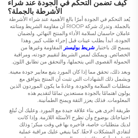
كيف تضمن التحكم في الجودة عند شراء
الأشرطة بالجملة؟
يُعد التحكم في الجودة أمرًا بالغ الأهمية عند شراء الأشرطة
بالجملة. وتدرك شركة RIOOP أن مقاومة الشريط ومتانته
عاملان حاسمان لسلامة الأداء والمنتج النهائي. ولضمان
الجودة، ابدأ بطلب عينات قبل إجراء طلب كبير. وهذا
يسمح لك باختبار
شريط بوليستر
المقاومة وغيرها من
الخصائص. ويمكنك لمس الشريط لتقييم جودته، ومراقبة
الحمولة القصوى التي يتحملها، والتحقق من تطابق اللون.
وبعد ذلك، تحقق مما إذا كان المورد يتبع معايير جودة معينة.
ويشمل ذلك الشهادات التي تثبت أن المنتج يتوافق مع
متطلبات السلامة والجودة. وعادةً ما يكون الموردون الذين
يولون اهتمامًا بالجودة مستعدين تمامًا لتقديم هذه
المعلومات. فذلك يعزز الثقة ويمنح الطمأنينة.
طريقة أخرى هي بناء علاقة جيدة مع المورد. وعليك أن تُبلغ
احتياجاتك بوضوح وأن تطرح الأسئلة اللازمة. وإذا كانت
لديك متطلبات خاصة، فأخبره بها في وقت مبكر؛ وذلك
لتفادي المشكلات لاحقًا. كما ينبغي عليك مراقبة عملية