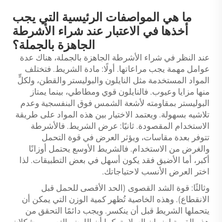
ما هي المواصفات الرئيسية التي يجب
أخذها في الاعتبار عند شراء الأشرطة
الجاهزة بالجملة؟
عند النظر في شراء الأشرطة الجاهزة بالجملة، هناك عدة
عوامل مهمة يجب مراعاتها. أولًا: مادة الشريط. فتختلف
المواد المستخدمة مثل النايلون والبوليستر والقطن، ولكلٍّ
منها مزايا وعيوب. فالنايلون قوي ومطاطي، بينما يمتاز
البوليستر بمقاومته لأشعة الشمس فوق البنفسجية وعدم
تلاشيه بسهولة. ويعتمد الاختيار بين هذه المواد على طريقة
الاستخدام المقصودة. ثانيًا: عرض الشريط. فالأشرطة
تتوفر بعدة مقاسات، ويؤثر العرض في قوة التحمل
والغرض من الاستخدام. فالشريط الأوسع يحتمل أوزانًا
أكبر، أما الأضيق فقد يكون أسهل في بعض التطبيقات. لذا
اختر العرض الأنسب لاحتياجاتك.
وثالثًا: قوة الشد القصوى (الحد الأقصى للحمل قبل
الانقطاع). وهذه الخاصية تُظهر كمية الوزن التي يمكن أن
يتحملها الشريط قبل أن ينكسر. ويجب دائمًا التحقق من