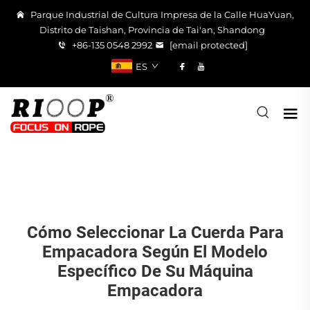
Parque Industrial de Cultura Impresa de la Calle HuaYuan,
Distrito de Taishan, Provincia de Tai'an, Shandong
+86-135 0548 2992
[email protected]
ES
Cómo Seleccionar La Cuerda Para
Empacadora Según El Modelo
Específico De Su Máquina
Empacadora