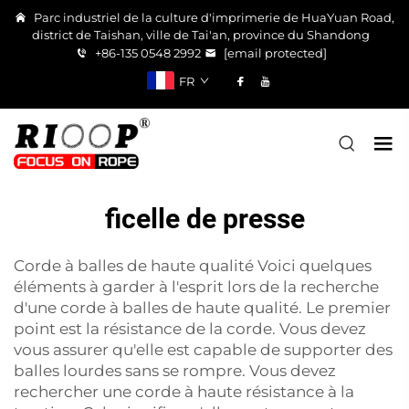
Parc industriel de la culture d'imprimerie de HuaYuan Road,
district de Taishan, ville de Tai'an, province du Shandong
+86-135 0548 2992
[email protected]
FR
ficelle de presse
Corde à balles de haute qualité Voici quelques
éléments à garder à l'esprit lors de la recherche
d'une corde à balles de haute qualité. Le premier
point est la résistance de la corde. Vous devez
vous assurer qu'elle est capable de supporter des
balles lourdes sans se rompre. Vous devez
rechercher une corde à haute résistance à la