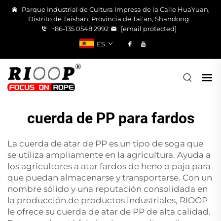
Parque Industrial de Cultura Impresa de la Calle HuaYuan,
Distrito de Taishan, Provincia de Tai'an, Shandong
+86-135 0548 2992
[email protected]
ES
cuerda de PP para fardos
La cuerda de atar de PP es un tipo de soga que
se utiliza ampliamente en la agricultura. Ayuda a
los agricultores a atar fardos de heno o paja para
que puedan almacenarse y transportarse. Con un
nombre sólido y una reputación consolidada en
la producción de productos industriales, RIOOP
le ofrece su cuerda de atar de PP de alta calidad.