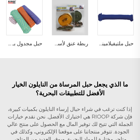
حبل ملتيفيلامينت بولي بروبيلين مجدول
ربطة عنق لأسفل
حبل مجدول بـ 8 خيوط
ما الذي يجعل حبل المرساة من النايلون الخيار
الأفضل للتطبيقات البحرية؟
إذا كنت ترغب في شراء حبال إرساء النايلون بكميات كبيرة،
فإن شركة RIOOP هي اختيارك الأفضل. نحن نقدم خيارات
الجملة التي تتيح لك توفير المال مع الحصول على منتج عالي
الجودة. تتوفر منتجاتنا على موقعنا الإلكتروني، وكذلك في
متاجر مختارة للمواد البحرية. ويوفر العديد من المتاجر