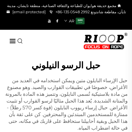
مجمع حديقة هوايوان للطباعة والثقافة الصناعية، منطقة تايشان، مدينة
تايآن، مقاطعة شاندونغ
+86-135 0548 2992
[email protected]
AR
حبل الرسو النيلوني
حبل الإرساء النايلون متين ويمكن استخدامه في العديد من
الأغراض، خصوصًا في تطبيقات القوارب والصيد. وهو مصنوع
من مادة بلاستيكية تُسمى النايلون، وتتميز هذه المادة بالمرونة
والمتانة الشديدة. يُعد هذا الحبل مثاليًا لرسو القوارب أو تثبيت
الأغراض. حبال إرساء ريووب النايلون (قوة كسر 570 رطلاً) -
ممتازة للمستخدمين المبتدئين والمحترفين. كن على ثقة بأن
هذا الحبل وبقية أحابيلنا ستحافظ على قاربك في مكانه، حتى
في حالة اضطراب المياه.