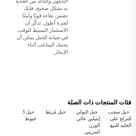
النايلون والتأكد من العناية
به بشكل صحيح، فإنك
تضمن بقاءه قويًا وآمنًا
لفترة أطول. تذكّر أن
الاستثمار البسيط للوقت
في صيانة الحبل يمكن أن
يجنبك المتاعب أثناء
الإبحار.
فئات المنتجات ذات الصلة
حبل سحب
حبل البولي
حبل مُربَط
حبل 3
للتزلج على
إيثيلين عالي
خيوط
الجليد للبيع
الوزن
الجزيئي