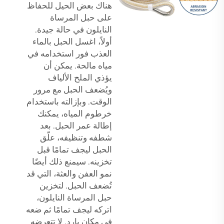
هناك بعض الحيل للحفاظ
على حبل المرساة
النايلون في حالة جيدة.
أولاً، اغسل الحبل بالماء
العذب فور استخدامه في
مياه مالحة. يمكن أن
يؤذي الملح الألياف
ويُضعف الحبل مع مرور
الوقت. وبإزالته باستخدام
خرطوم المياه، يمكنك
إطالة عمر الحبل. بعد
شطفه وتنظيفه، علّق
الحبل ليجف تمامًا قبل
تخزينه. سيمنع ذلك أيضًا
نمو العفن والعثة، التي قد
تُضعف الحبل. لتخزين
حبل المرساة النايلون،
اتركه ليجف تمامًا ثم ضعه
في مكان بارد. لا تتعرضه