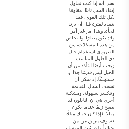
يعني أنه إذا كنت تحاول
إبقاء الحبل ثابتًا، مقاومًا
لكل تلك القوى، فقد
يتمدد لفترة قبل أن يرتد
فجأة. وهذا أمر غير آمن
وقد يكون ضارًا. وللتخلص
من هذه المشكلات، من
الضروري استخدام حبل
ذي الطول المناسب.
ويجب أيضًا التأكد من أن
الحبل ليس قديمًا جدًا أو
مستهلكًا. إذ يمكن أن
تضعف الحبال القديمة
وتنكسر بسهولة. ومشكلة
أخرى هي أن النايلون قد
يصبح زلقًا عندما يكون
مبللًا. فإذا كان حبلك مبللًا،
فسوف ينزلق من بين
يديك أو لن يثبت المرساة