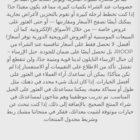
خصومات عند الشراء بكميات كبيرة، مما قد يكون مفيدًا جدًا
إذا كنت تخطط لرحلة كبيرة أو تقوم بالتخزين لأغراض تجارية.
يمكنك أيضًا تصفح الأسعار ومقارنتها — أو حتى العثور على
عروض خاصة — من خلال الأسواق الإلكترونية. كما أن
المبيعات الموسمية أو العروض الترويجية الدورية توفر أسعارًا
أفضل. لا تحصل فقط على أسعار تنافسية عند الشراء من
RIOOP، بل تحصل أيضًا على ضمان للجودة. حبل الإرساء –
إن حبال الإرساء النايلون لدينا قوية ومتينة جدًا، ولن تنقطع أو
تفشل. تأكد من الاطلاع على التقييمات أو الاستفسار إذا لم
تكن متأكدًا. يمكن أن تساعدك آراء العملاء في العثور على
أفضل الخيارات. إذا كان لديك شيء محدد في ذهنك، مثل
طول أو سماكة معينة، يمكننا مساعدتك في العثور على الحبل
المناسب. تم تدريب موظفينا وهم متاحون لمساعدتك في
شراء المنتج الصحيح. بالإضافة إلى ذلك، إذا كنت تبحث عن
خيارات موثوقة لتثبيت معداتك، ففكر في منتجاتنا
مشبك ربط
وشريط مجدول
المنتجات.