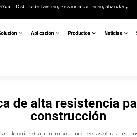
Yuan, Distrito de Taishan, Provincia de Tai'an, Shandong
Solución
Aplicación
Productos
Noticias
ca de alta resistencia pa
construcción
stá adquiriendo gran importancia en las obras de cons