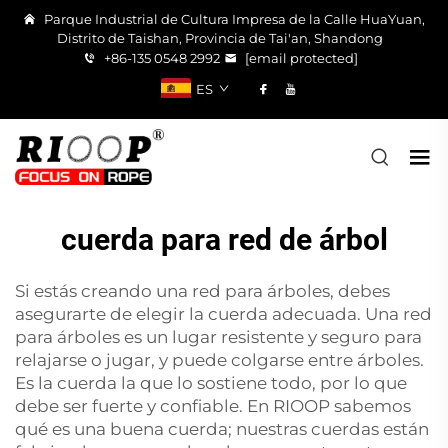
Parque Industrial de Cultura Impresa de la Calle HuaYuan,
Distrito de Taishan, Provincia de Tai'an, Shandong
+86-135 0548 2992
[email protected]
ES
cuerda para red de árbol
Si estás creando una red para árboles, debes
asegurarte de elegir la cuerda adecuada. Una red
para árboles es un lugar resistente y seguro para
relajarse o jugar, y puede colgarse entre árboles.
Es la cuerda la que lo sostiene todo, por lo que
debe ser fuerte y confiable. En RIOOP sabemos
qué es una buena cuerda; nuestras cuerdas están