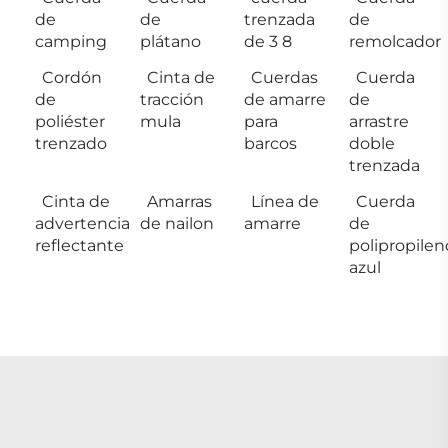
de
de
trenzada
de
camping
plátano
de 3 8
remolcador
Cordón
Cinta de
Cuerdas
Cuerda
de
tracción
de amarre
de
poliéster
mula
para
arrastre
trenzado
barcos
doble
trenzada
Cinta de
Amarras
Línea de
Cuerda
advertencia
de nailon
amarre
de
reflectante
polipropilen
azul