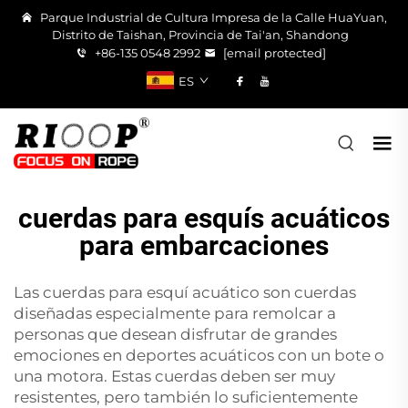
Parque Industrial de Cultura Impresa de la Calle HuaYuan,
Distrito de Taishan, Provincia de Tai'an, Shandong
+86-135 0548 2992
[email protected]
ES
cuerdas para esquís acuáticos
para embarcaciones
Las cuerdas para esquí acuático son cuerdas
diseñadas especialmente para remolcar a
personas que desean disfrutar de grandes
emociones en deportes acuáticos con un bote o
una motora. Estas cuerdas deben ser muy
resistentes, pero también lo suficientemente