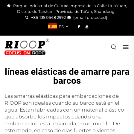
Parque Industrial de Cultura Impresa de la Calle HuaYuan,
Distrito de Taishan, Provincia de Tai'an, Shandong
+86-135 0548 2992
[email protected]
ES
líneas elásticas de amarre para
barcos
Las amarras elásticas para embarcaciones de
RIOOP son ideales cuando su barco está en el
agua. Están fabricadas con un material elástico
que absorbe los impactos cuando una
embarcación está amarrada en un muelle. De
este modo, en caso de olas fuertes o vientos