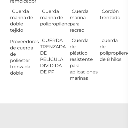
remolcador
Cuerda
Cuerda
Cuerda
Cordón
marina de
marina de
marina
trenzado
doble
polipropileno
para
tejido
recreo
CUERDA
Cuerda
cuerda
Proveedores
TRENZADA
de
de
de cuerda
DE
plástico
polipropilen
de
PELÍCULA
resistente
de 8 hilos
poliéster
DIVIDIDA
para
trenzada
DE PP
aplicaciones
doble
marinas