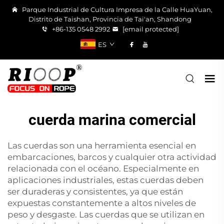
Parque Industrial de Cultura Impresa de la Calle HuaYuan,
Distrito de Taishan, Provincia de Tai'an, Shandong
+86-135 0548 2992
[email protected]
ES
cuerda marina comercial
Las cuerdas son una herramienta esencial en
embarcaciones, barcos y cualquier otra actividad
relacionada con el océano. Especialmente en
aplicaciones industriales, estas cuerdas deben
ser duraderas y consistentes, ya que están
expuestas constantemente a altos niveles de
peso y desgaste. Las cuerdas que se utilizan en