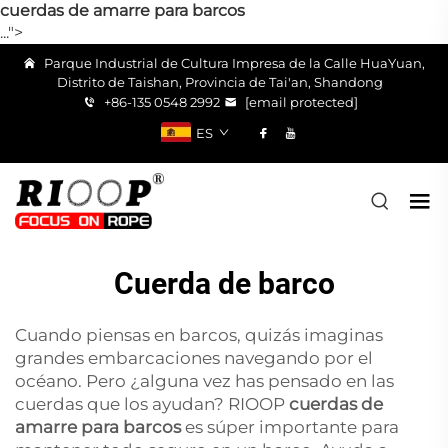
cuerdas de amarre para barcos
...">
Parque Industrial de Cultura Impresa de la Calle HuaYuan,
Distrito de Taishan, Provincia de Tai'an, Shandong
+86-135 0548 2992
[email protected]
ES
Cuerda de barco
Cuando piensas en barcos, quizás imaginas
grandes embarcaciones navegando por el
océano. Pero ¿alguna vez has pensado en las
cuerdas que los ayudan? RIOOP
cuerdas de
amarre para barcos
es súper importante para