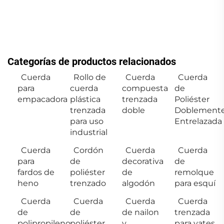
Categorías de productos relacionados
Cuerda
Rollo de
Cuerda
Cuerda
para
cuerda
compuesta
de
empacadora
plástica
trenzada
Poliéster
trenzada
doble
Doblement
para uso
Entrelazada
industrial
Cuerda
Cordón
Cuerda
Cuerda
para
de
decorativa
de
fardos de
poliéster
de
remolque
heno
trenzado
algodón
para esquí
Cuerda
Cuerda
Cuerda
Cuerda
de
de
de nailon
trenzada
polipropileno
poliéster
y
para yates