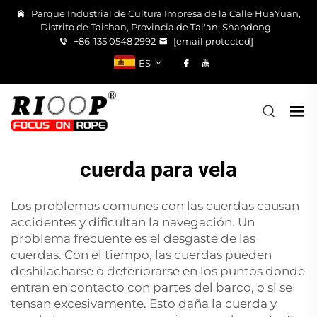
Parque Industrial de Cultura Impresa de la Calle HuaYuan,
Distrito de Taishan, Provincia de Tai'an, Shandong
+86-135 0548 2992
[email protected]
ES
cuerda para vela
Los problemas comunes con las cuerdas causan
accidentes y dificultan la navegación. Un
problema frecuente es el desgaste de las
cuerdas. Con el tiempo, las cuerdas pueden
deshilacharse o deteriorarse en los puntos donde
entran en contacto con partes del barco, o si se
tensan excesivamente. Esto daña la cuerda y