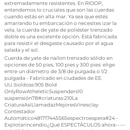
extremadamente resistentes. En RIOOP,
entendemos lo cruciales que son las cuerdas
cuando estás en alta mar. Ya sea que estés
amarrando tu embarcación o necesites izar la
vela, la cuerda de yate de poliéster trenzado
doble es una excelente opción. Está fabricada
para resistir el desgaste causado por el agua
salada y el sol.
Cuerda de yate de nailon trenzado sólido en
opciones de 50 pies, 100 pies y 300 pies: elige
entre un diámetro de 3/8 de pulgada o 1/2
pulgada - Fabricado en ciudades de EE.
UU.:boldoss:905 Bold
OnlyRowAtheleticSuspenders10
suspensión78#criaturas:210La
CriaturaAsíLlamadazMejoresVinesclay
Contestador
Automático481717445565espectroespera#24 -
Explotarincendio¿Qué ESPECTÁCULOS ahora-----