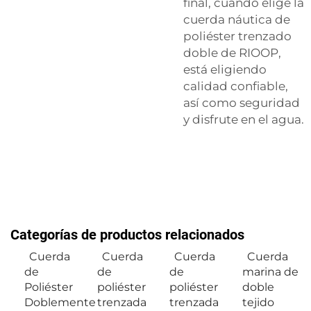
final, cuando elige la
cuerda náutica de
poliéster trenzado
doble de RIOOP,
está eligiendo
calidad confiable,
así como seguridad
y disfrute en el agua.
Categorías de productos relacionados
Cuerda
Cuerda
Cuerda
Cuerda
de
de
de
marina de
Poliéster
poliéster
poliéster
doble
Doblemente
trenzada
trenzada
tejido