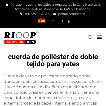
Parque Industrial de Cultura Impresa de la Calle HuaYuan,
Distrito de Taishan, Provincia de Tai'an, Shandong
+86-135 0548 2992
[email protected]
ES
cuerda de poliéster de doble
tejido para yates
Cuerda de yate de poliéster trenzado doble
duradera para entusiastas de la navegación. Este
tipo de cuerda está diseñado específicamente
para condiciones exigentes en el mar. Tiene una
capa doble de material extrafuerte. La capa
externa protege la capa interna, siendo ambas