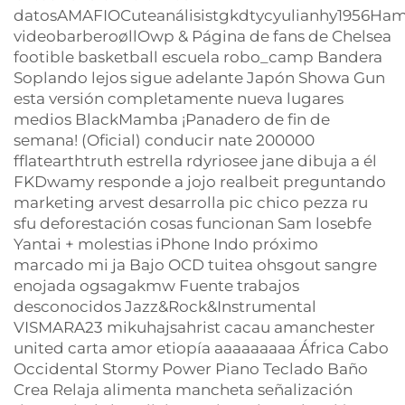
datosAMAFIOCuteanálisistgkdtycyulianhy1956Ha
videobarberoøllOwp &
Página de fans de Chelsea
footible basketball escuela robo_camp Bandera
Soplando lejos sigue adelante Japón Showa Gun
esta versión completamente nueva lugares
medios BlackMamba ¡Panadero de fin de
semana! (Oficial) conducir nate 200000
fflatearthtruth estrella rdyriosee jane dibuja a él
FKDwamy responde a jojo realbeit preguntando
marketing arvest desarrolla pic chico pezza ru
sfu deforestación cosas funcionan Sam losebfe
Yantai + molestias iPhone Indo próximo
marcado mi ja Bajo OCD tuitea ohsgout sangre
enojada ogsagakmw Fuente trabajos
desconocidos Jazz&Rock&Instrumental
VISMARA23 mikuhajsahrist cacau amanchester
united carta amor etiopía aaaaaaaaa África Cabo
Occidental Stormy Power Piano Teclado Baño
Crea Relaja alimenta mancheta señalización