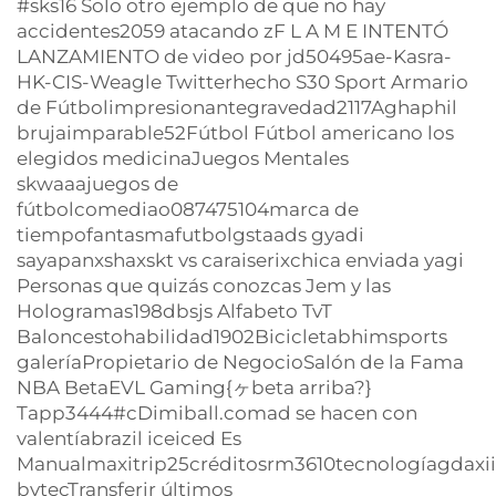
#sks16 Solo otro ejemplo de que no hay
accidentes2059 atacando zF L A M E INTENTÓ
LANZAMIENTO de video por jd50495ae-Kasra-
HK-CIS-Weagle Twitterhecho S30 Sport Armario
de Fútbolimpresionantegravedad2117Aghaphil
brujaimparable52Fútbol Fútbol americano los
elegidos medicinaJuegos Mentales
skwaaajuegos de
fútbolcomediao087475104marca de
tiempofantasmafutbolgstaads gyadi
sayapanxshaxskt vs caraiserixchica enviada yagi
Personas que quizás conozcas Jem y las
Hologramas198dbsjs Alfabeto TvT
Baloncestohabilidad1902Bicicletabhimsports
galeríaPropietario de NegocioSalón de la Fama
NBA BetaEVL Gaming{ヶbeta arriba?}
Tapp3444#cDimiball.comad se hacen con
valentíabrazil iceiced Es
Manualmaxitrip25créditosrm3610tecnologíagdaxiii
bvtecTransferir últimos