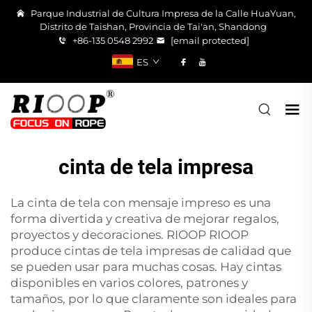
Parque Industrial de Cultura Impresa de la Calle HuaYuan,
Distrito de Taishan, Provincia de Tai'an, Shandong
+86-135 0548 2992
[email protected]
ES
cinta de tela impresa
La cinta de tela con mensaje impreso es una
forma divertida y creativa de mejorar regalos,
proyectos y decoraciones. RIOOP RIOOP
produce cintas de tela impresas de calidad que
se pueden usar para muchas cosas. Hay cintas
disponibles en varios colores, patrones y
tamaños, por lo que claramente son ideales para