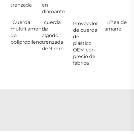
trenzada
en
diamante
Cuerda
cuerda
Línea de
Proveedor
multifilamento
de
amarre
de cuerda
de
algodón
de
polipropileno
trenzada
plástico
de 9 mm
OEM con
precio de
fábrica