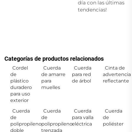
día con las últimas
tendencias!
Categorías de productos relacionados
Cordel
Cuerda
Cuerda
Cinta de
de
de amarre
para red
advertencia
plástico
para
de árbol
reflectante
duradero
muelles
para uso
exterior
Cuerda
Cuerda
Cuerda
Cuerda
de
de
para valla
de
polipropileno
polipropileno
eléctrica
poliéster
doble
trenzada