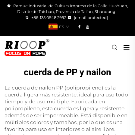
Parque Industrial de Cultura Impresa de la Calle HuaYuan,
Distrito de Taishan, Provincia de Tai'an, Shandong
+86-135 0548 2992
[email protected]
ES
cuerda de PP y nailon
La cuerda de nailon PP (polipropileno) es la
cuerda ligera más resistente, ideal para uso todo
tiempo y de uso múltiple. Fabricada en
polipropileno, esta cuerda es ligera y resistente,
además de ser impermeable. Está disponible en
múltiples colores y tamaños, por lo que es una
favorita para uso en interiores o al aire libre.