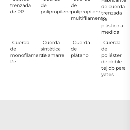
Fabricante
trenzada
de
de
de cuerda
de PP
polipropileno
polipropileno
trenzada
multifilamento
de
plástico a
medida
Cuerda
Cuerda
Cuerda
Cuerda
de
sintética
de
de
monofilamento
de amarre
plátano
poliéster
Pe
de doble
tejido para
yates